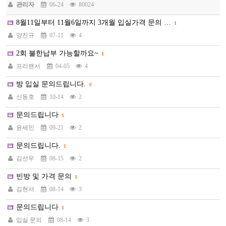
관리자
06-24
80024
8월11일부터 11월6일까지 3개월 입실가격 문의 …
1
양진규
07-11
4
2회 불한납부 가능할까요~
1
프리랜서
04-05
4
방 입실 문의드립니다.
1
신동호
10-14
2
문의드립니다
1
윤세민
09-21
2
문의드립니다.
1
김선우
08-15
2
빈방 및 가격 문의
1
김현서
08-14
3
문의드립니다
1
입실 문의
08-14
3