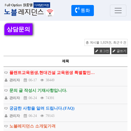
통화
상담문의
총 게시물 1,029건, 최근 0 건
로그인
글쓰기
제목
플랜트교육원생,현대건설 교육원생 특별할인…
관리자
06-17
38449
문의 글 작성시 기재사항입니다.
관리자
06-24
74391
궁금한 사항을 알려 드립니다.(FAQ)
관리자
06-24
79143
노블레지던스 소개및가격