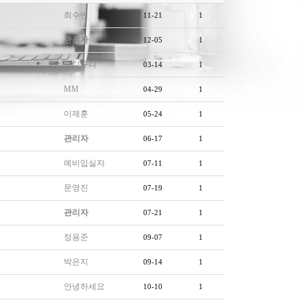
최수빈
11-21
1
관리자
12-05
1
구디구디
03-14
1
MM
04-29
1
이제훈
05-24
1
관리자
06-17
1
예비입실자
07-11
1
문영진
07-19
1
관리자
07-21
1
정용준
09-07
1
박은지
09-14
1
안녕하세요
10-10
1