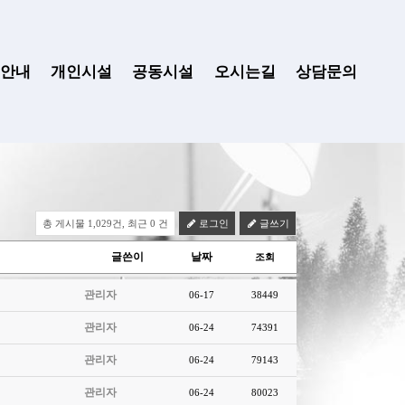
안내
개인시설
공동시설
오시는길
상담문의
총 게시물 1,029건, 최근 0 건
로그인
글쓰기
글쓴이
날짜
조회
관리자
06-17
38449
관리자
06-24
74391
관리자
06-24
79143
관리자
06-24
80023