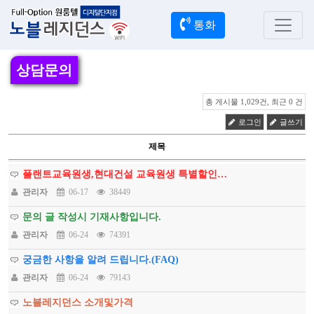
통화
상담문의
총 게시물 1,029건, 최근 0 건
로그인
글쓰기
제목
플랜트교육원생,현대건설 교육원생 특별할인…
관리자
06-17
38449
문의 글 작성시 기재사항입니다.
관리자
06-24
74391
궁금한 사항을 알려 드립니다.(FAQ)
관리자
06-24
79143
노블레지던스 소개및가격